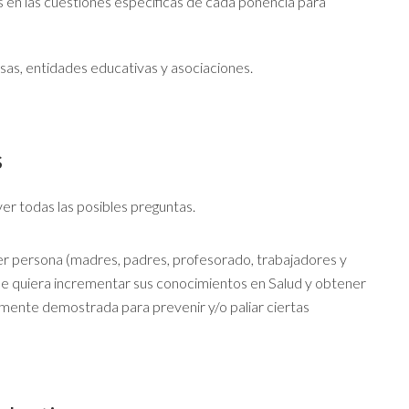
s en las cuestiones específicas de cada ponencia para
sas, entidades educativas y asociaciones.
s
er todas las posibles preguntas.
ier persona (madres, padres, profesorado, trabajadores y
 que quiera incrementar sus conocimientos en Salud y obtener
camente demostrada para prevenir y/o paliar ciertas