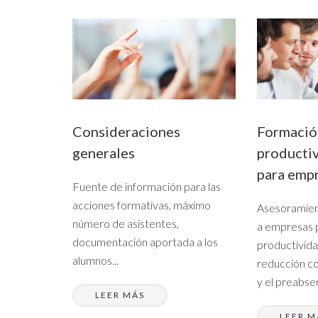
Consideraciones
Formació
generales
productiv
para emp
Fuente de información para las
acciones formativas, máximo
Asesoramient
número de asistentes,
a empresas p
documentación aportada a los
productivida
alumnos...
reducción c
y el preabsen
LEER MÁS
LEER M