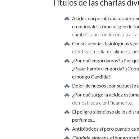
Títulos de las charlas di
Acidez corporal, tóxicos ambie
emocionales como origen de tod
cambios que conducen a la alcali
Consecuencias fisiológicas y psi
efectivas mediante alimentació
¿Por qué engordamos? ¿Por qué n
¿Pasar hambre engorda? ¿Comem
el hongo Candida?
.
Dolor de huesos ¡por supuesto q
¿Por qué surge la acidez estoma
demostrada científicamente.
El peligro silencioso de los dis
perfumes
...
Antibióticos sí pero cuando es
Candida albicans
, el hongo sim