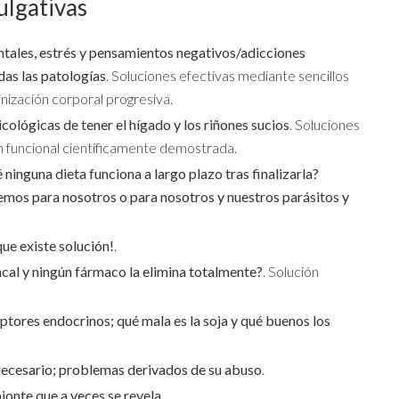
vulgativas
ntales, estrés y pensamientos negativos/adicciones
as las patologías
. Soluciones efectivas mediante sencillos
nización corporal progresiva.
cológicas de tener el hígado y los riñones sucios
. Soluciones
n funcional científicamente demostrada.
inguna dieta funciona a largo plazo tras finalizarla?
os para nosotros o para nosotros y nuestros parásitos y
ue existe solución!
.
cal y ningún fármaco la elimina totalmente?
. Solución
ruptores endocrinos; qué mala es la soja y qué buenos los
 necesario; problemas derivados de su abuso
.
bionte que a veces se revela
.